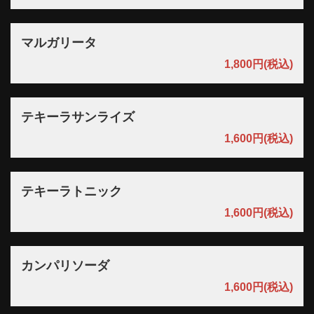
マルガリータ
1,800円
(税込)
テキーラサンライズ
1,600円
(税込)
この店舗情報をシェアする
テキーラトニック
ドリンク | 宮崎牛専門店 銀座みやちく 竹芝店 ベイエリ
ア 個室×ディナー【品川・浜松町】
1,600円
(税込)
東京都港区海岸１丁目10番30号タワー棟4階
https://ginzamiyachiku-takeshiba.owst.jp/drinks
カンパリソーダ
お店情報をコピー
1,600円
(税込)