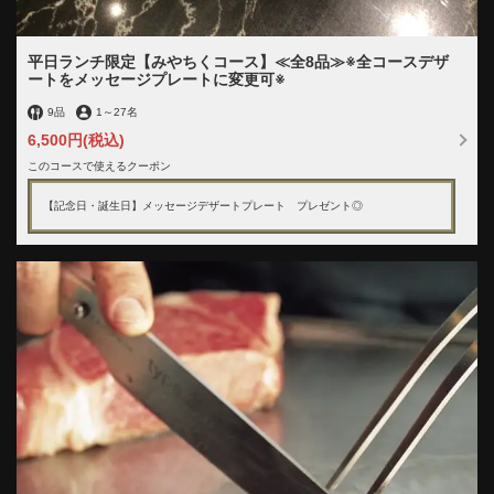
平日ランチ限定【みやちくコース】≪全8品≫※全コースデザ
ートをメッセージプレートに変更可※
9品
1
～
27名
6,500円
(税込)
このコースで使えるクーポン
【記念日・誕生日】メッセージデザートプレート プレゼント◎