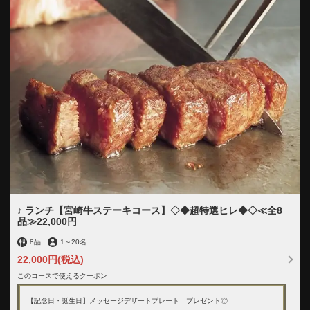
閉じる
♪ ランチ【宮崎牛ステーキコース】◇◆超特選ヒレ◆◇≪全8
品≫22,000円
8品
1
～
20名
22,000円
(税込)
このコースで使えるクーポン
【記念日・誕生日】メッセージデザートプレート プレゼント◎