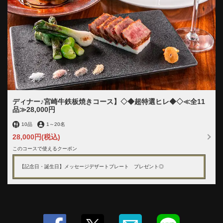
ディナー♪宮崎牛鉄板焼きコース】◇◆超特選ヒレ◆◇≪全11
品≫28,000円
10品
1
～
20名
28,000円
(税込)
このコースで使えるクーポン
【記念日・誕生日】メッセージデザートプレート プレゼント◎