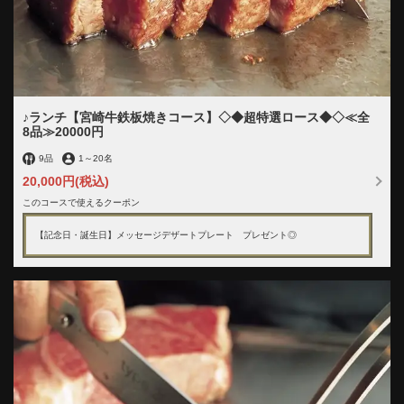
♪ランチ【宮崎牛鉄板焼きコース】◇◆超特選ロース◆◇≪全
8品≫20000円
9品
1
～
20名
この店舗情報をシェアする
20,000円
(税込)
このコースで使えるクーポン
コース | 宮崎牛専門店 銀座みやちく 竹芝店 ベイエリア
【記念日・誕生日】メッセージデザートプレート プレゼント◎
個室×ディナー【品川・浜松町】
東京都港区海岸１丁目10番30号タワー棟4階
https://ginzamiyachiku-takeshiba.owst.jp/courses
お店情報をコピー