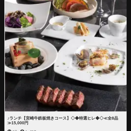
♪ランチ【宮崎牛鉄板焼きコース】◇◆特選ヒレ◆◇≪全8品
≫15,000円