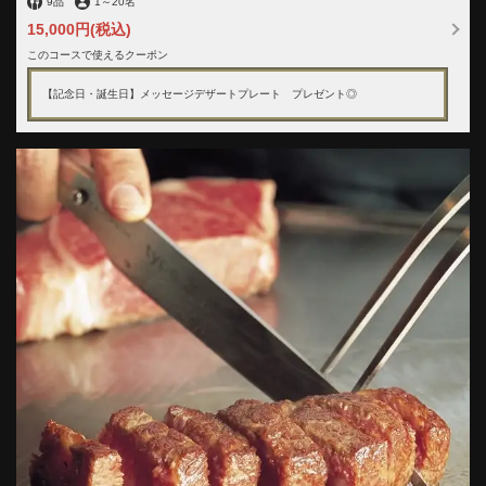
9品
1
～
20名
15,000円
(税込)
このコースで使えるクーポン
【記念日・誕生日】メッセージデザートプレート プレゼント◎