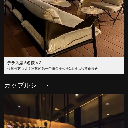
テラス席
5名様
× 3
仅限竹芝商店！宫筑的第一个露台座位♪晚上可以欣赏夜景★
カップルシート