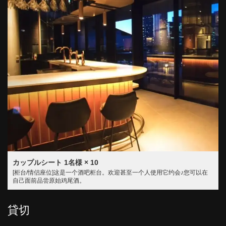
カップルシート
1名様
× 10
[柜台/情侣座位]这是一个酒吧柜台。欢迎甚至一个人使用它约会♪您可以在
自己面前品尝原始鸡尾酒。
貸切