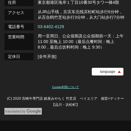
住所
東京都港区海岸１丁目10番30号タワー棟4階
从JR山手线，京滨东北线滨松町站步行6分钟，
アクセス
从百合鸥竹芝站步行3分钟，从大门站步行7分钟
電話番号
03-6402-4129
周一至周日、公众假期及公众假期前一天：上午
営業時間
11:00 至晚上 10:00（最后点餐时间：晚上
8:00，最后点饮料时间：晚上 9:30）
定休日
[全年开放]
language
Cookie利用について
(C) 2020 宮崎牛専門店 銀座みやちく 竹芝店 ベイエリア 個室×ディナー
【品川・浜松町】