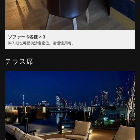
ソファー
6名様
× 3
[4-7人]也可提供沙发座位。请慢慢用餐。
テラス席