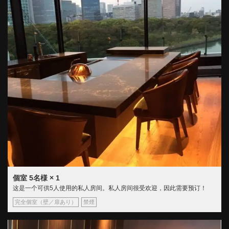
個室
5名様
× 1
这是一个可供5人使用的私人房间。私人房间很受欢迎，因此需要预订！
完全個室（壁／扉あり）
禁煙