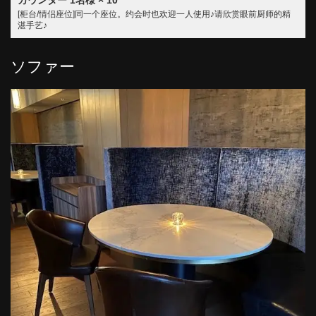
カウンター
1名様
× 10
[柜台/情侣座位]同一个座位。约会时也欢迎一人使用♪请欣赏眼前厨师的精
湛手艺♪
ソファー
この店舗情報をシェアする
座位 | 宮崎牛専門店 銀座みやちく 竹芝店 ベイエリア 個
室×ディナー【品川・浜松町】
東京都港区海岸１丁目10番30号タワー棟4階
https://ginzamiyachiku-takeshiba.owst.jp/seats
お店情報をコピー
閉じる