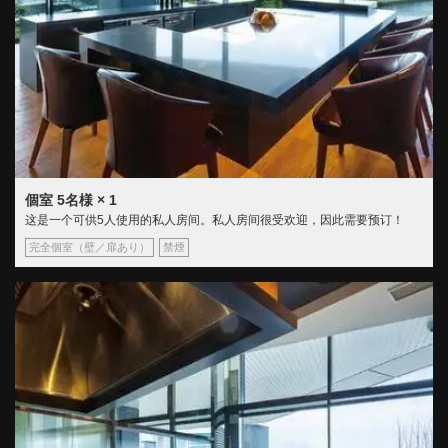
個室
5名様
× 1
这是一个可供5人使用的私人房间。私人房间很受欢迎，因此需要预订！
完全個室（壁／扉あり）
禁煙