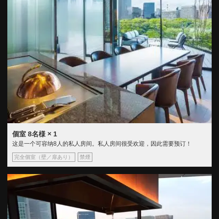
個室
8名様
× 1
这是一个可容纳8人的私人房间。私人房间很受欢迎，因此需要预订！
完全個室（壁／扉あり）
禁煙