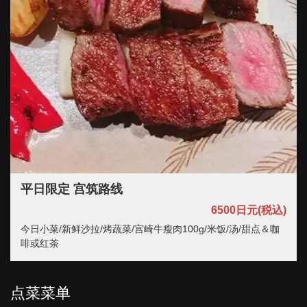
平日限定 宫筑路线
6500日元
(税込)
今日小菜/新鲜沙拉/烤蔬菜/宫崎牛瘦肉100g/米饭/汤/甜点＆咖
啡或红茶
点菜菜单