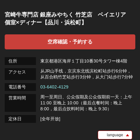
宮崎牛専門店 銀座みやちく 竹芝店 ベイエリア
個室×ディナー【品川・浜松町】
空席確認・予約する
住所
東京都港区海岸１丁目10番30号タワー棟4階
从JR山手线，京滨东北线滨松町站步行6分钟，
アクセス
从百合鸥竹芝站步行3分钟，从大门站步行7分钟
電話番号
03-6402-4129
周一至周日、公众假期及公众假期前一天：上午
営業時間
11:00 至晚上 10:00（最后点餐时间：晚上
8:00，最后点饮料时间：晚上 9:30）
定休日
[全年开放]
language