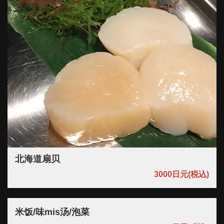
閉じる
北海道扇贝
3000日元
(税込)
米饭/味mis汤/泡菜