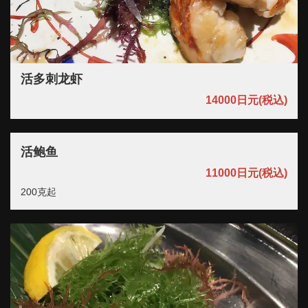
活多刺龙虾
14000日元
(税込)
この店舗情報をシェアする
烹饪 | 宮崎牛専門店 銀座みやちく 竹芝店 ベイエリア 個
活鲍鱼
室×ディナー【品川・浜松町】
東京都港区海岸１丁目10番30号タワー棟4階
11000日元
(税込)
https://ginzamiyachiku-takeshiba.owst.jp/foods
200克起
お店情報をコピー