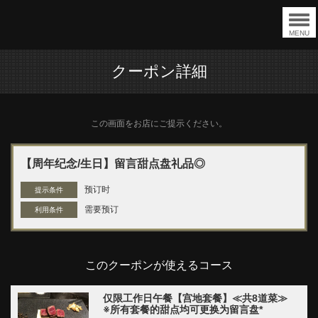
MENU
クーポン詳細
この画面をお店にご提示ください。
【周年纪念/生日】留言甜点盘礼品◎
预订时
提示条件
需要预订
利用条件
このクーポンが使えるコース
仅限工作日午餐【宫地套餐】≪共8道菜≫
※所有套餐的甜点均可更换为留言盘*