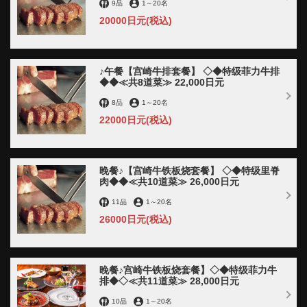
9品
1
～
20名
20000日元
(税込)
♪午餐【宫崎牛排套餐】 ◇◆特级菲力牛排
◆◆≪共8道菜≫ 22,000日元
この店舗情報をシェアする
8品
1
～
20名
22000日元
(税込)
【周年纪念/生日】留言甜点盘礼品◎ | 宮崎牛専門店 銀座み
やちく 竹芝店 ベイエリア 個室×ディナー【品川・浜松
町】
晚餐♪【宫崎牛铁板烧套餐】 ◇◆特级里脊
東京都港区海岸１丁目10番30号タワー棟4階
肉◆◆≪共10道菜≫ 26,000日元
https://ginzamiyachiku-takeshiba.owst.jp/coupons/37274646
11品
1
～
20名
26000日元
(税込)
お店情報をコピー
晚餐♪宫崎牛铁板烧套餐】◇◆特级菲力牛
排◆◇≪共11道菜≫ 28,000日元
10品
1
～
20名