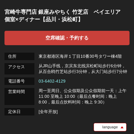
宮崎牛専門店 銀座みやちく 竹芝店 ベイエリア
個室×ディナー【品川・浜松町】
空席確認・予約する
住所
東京都港区海岸１丁目10番30号タワー棟4階
从JR山手线，京滨东北线滨松町站步行6分钟，
アクセス
从百合鸥竹芝站步行3分钟，从大门站步行7分钟
電話番号
03-6402-4129
周一至周日、公众假期及公众假期前一天：上午
営業時間
11:00 至晚上 10:00（最后点餐时间：晚上
8:00，最后点饮料时间：晚上 9:30）
定休日
[全年开放]
language